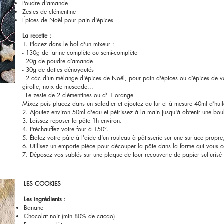
Poudre d'amande
Zestes de clémentine
Épices de Noël pour pain d'épices
La recette :
1. Placez dans le bol d'un mixeur :
- 130g de farine complète ou semi-complète
- 20g de poudre d’amande
- 30g de dattes dénoyautés
- 2 càc d'un mélange d'épices de Noël, pour pain d'épices ou d’épices de vo
girofle, noix de muscade...
- Le zeste de 2 clémentines ou d' 1 orange
Mixez puis placez dans un saladier et ajoutez au fur et à mesure 40ml d’huil
2. Ajoutez environ 50ml d'eau et pétrissez à la main jusqu'à obtenir une bo
3. Laissez reposer la pâte 1h environ.
4. Préchauffez votre four à 150°.
5. Étalez votre pâte à l'aide d'un rouleau à pâtisserie sur une surface propre
6. Utilisez un emporte pièce pour découper la pâte dans la forme qui vous c
7. Déposez vos sablés sur une plaque de four recouverte de papier sulfurisé
LES COOKIES
Les ingrédients :
Banane
Chocolat noir (min 80% de cacao)