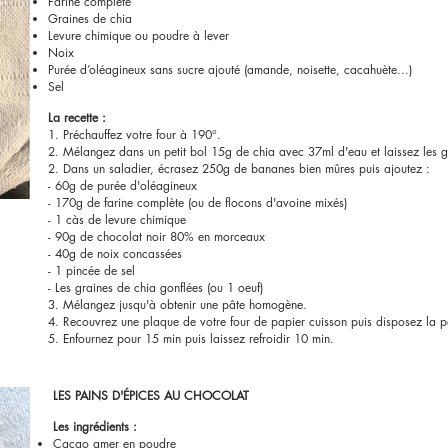
Farine complète
Graines de chia
Levure chimique ou poudre à lever
Noix
Purée d’oléagineux sans sucre ajouté (amande, noisette, cacahuète...)
Sel
La recette :
1. Préchauffez votre four à 190°.
2. Mélangez dans un petit bol 15g de chia avec 37ml d'eau et laissez les gr
2. Dans un saladier, écrasez 250g de bananes bien mûres puis ajoutez :
- 60g de purée d'oléagineux
- 170g de farine complète (ou de flocons d'avoine mixés)
- 1 càs de levure chimique
- 90g de chocolat noir 80% en morceaux
- 40g de noix concassées
- 1 pincée de sel
- Les graines de chia gonflées (ou 1 oeuf)
3. Mélangez jusqu'à obtenir une pâte homogène.
4. Recouvrez une plaque de votre four de papier cuisson puis disposez la pâ
5. Enfournez pour 15 min puis laissez refroidir 10 min.
LES PAINS D'ÉPICES AU CHOCOLAT
Les ingrédients :
Cacao amer en poudre