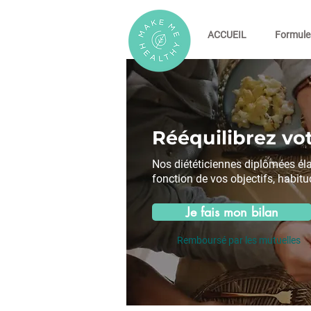
ACCUEIL
Formule
Rééquilibrez vot
Nos diététiciennes diplômées él
fonction de vos objectifs, habitu
Je fais mon bilan
Remboursé par les mutuelles