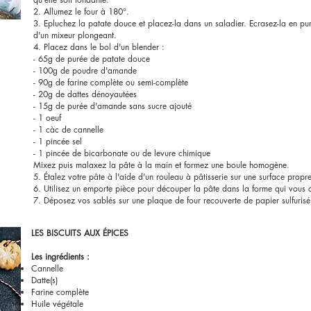
2. Allumez le four à 180°.
3. Epluchez la patate douce et placez-la dans un saladier. Ecrasez-la en pur
d'un mixeur plongeant.
4. Placez dans le bol d'un blender :
- 65g de purée de patate douce
- 100g de poudre d'amande
- 90g de farine complète ou semi-complète
- 20g de dattes dénoyautées
- 15g de purée d'amande sans sucre ajouté
- 1 oeuf
- 1 càc de cannelle
- 1 pincée sel
- 1 pincée de bicarbonate ou de levure chimique
Mixez puis malaxez la pâte à la main et formez une boule homogène.
5. Étalez votre pâte à l'aide d'un rouleau à pâtisserie sur une surface propr
6. Utilisez un emporte pièce pour découper la pâte dans la forme qui vous 
7. Déposez vos sablés sur une plaque de four recouverte de papier sulfuris
LES BISCUITS AUX ÉPICES
Les ingrédients :
Cannelle
Datte(s)
Farine complète
Huile végétale