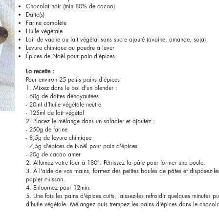
Chocolat noir (min 80% de cacao)
Datte(s)
Farine complète
Huile végétale
Lait de vache ou lait végétal sans sucre ajouté (avoine, amande, soja)
Levure chimique ou poudre à lever
Épices de Noël pour pain d'épices
La recette :
Pour environ 25 petits pains d'épices
1. Mixez dans le bol d'un blender :
- 60g de dattes dénoyautées
- 20ml d'huile végétale neutre
- 125ml de lait végétal
2. Placez le mélange dans un saladier et ajoutez :
- 250g de farine
- 8,5g de levure chimique
- 7,5g d'épices de Noël pour pain d'épices
- 20g de cacao amer
2. Allumez votre four à 180°. Pétrissez la pâte pour former une boule.
3. À l'aide de vos mains, formez des petites boules de pâtes et disposez-le
papier cuisson.
4. Enfournez pour 12min.
5. Une fois les pains d'épices cuits, laissez-les refroidir quelques minutes 
d'huile végétale. Mélangez puis trempez les pains d'épices dans le chocolat 