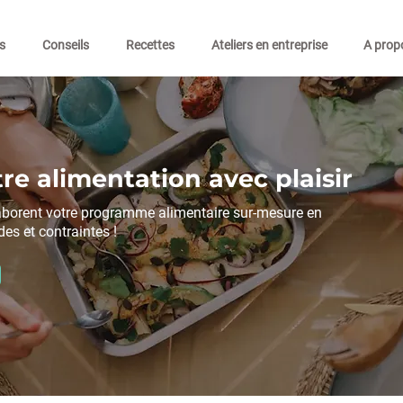
s
Conseils
Recettes
Ateliers en entreprise
A prop
re alimentation avec plaisir
aborent votre programme alimentaire sur-mesure en
des et contraintes !