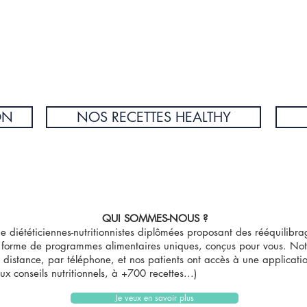
ON
NOS RECETTES HEALTHY
QUI SOMMES-NOUS ?
 diététiciennes-nutritionnistes diplômées proposant des rééquilibra
a forme de
programmes alimentaires uniques, conçus pour vous.
Not
 à distance, par téléphone, et nos patients ont accès à une applica
 conseils nutritionnels, à +700 recettes...)
Je veux en savoir plus