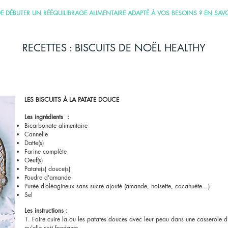
DE DÉBUTER UN RÉÉQUILIBRAGE ALIMENTAIRE ADAPTÉ À VOS BESOINS ?
EN SAVO
RECETTES : BISCUITS DE NOËL HEALTHY
LES BISCUITS À LA PATATE DOUCE
Les ingrédients :
Bicarbonate alimentaire
Cannelle
Datte(s)
Farine complète
Oeuf(s)
Patate(s) douce(s)
Poudre d'amande
Purée d’oléagineux sans sucre ajouté (amande, noisette, cacahuète...)
Sel
Les instructions :
1. Faire cuire la ou les patates douces avec leur peau dans une casserole 
qu'elle soit fondante.