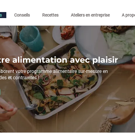
s
Conseils
Recettes
Ateliers en entreprise
A prop
re alimentation avec plaisir
aborent votre programme alimentaire sur-mesure en
des et contraintes !