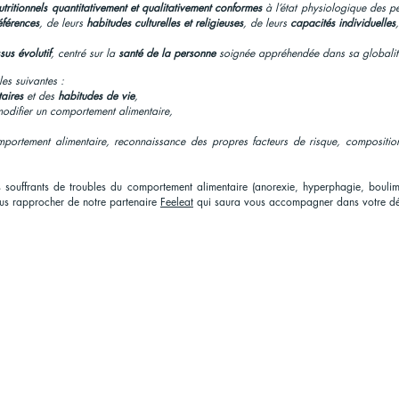
tritionnels quantitativement et qualitativement conformes
à l’état physiologique des p
éférences
, de leurs
habitudes culturelles et religieuses
, de leurs
capacités individuelles
sus évolutif
, centré sur la
santé de la personne
soignée appréhendée dans sa globalit
les suivantes :
aires
et des
habitudes de vie
,
odifier un comportement alimentaire,
mportement alimentaire, reconnaissance des propres facteurs de risque, composition
souffrants de troubles du comportement alimentaire (anorexie, hyperphagie, boulimi
us rapprocher de notre partenaire
Feeleat
qui saura vous accompagner dans votre d
CONTENU
MENTIONS LÉG
ntaire
Nos articles et conseils nutrition
CGU et mention
Nos calendriers de saison : fruits et légumes
CGV
Nos calendriers de saison des fromages
Crédit photo : M
Nos calendriers de saison des poissons
Nos listes de courses