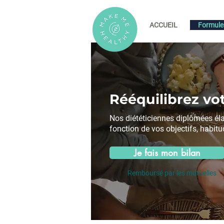
ACCUEIL
Formule
Rééquilibrez vot
Nos diététiciennes diplômées él
fonction de vos objectifs, habitu
Je fais mon bilan
Remboursé par les mutuelles