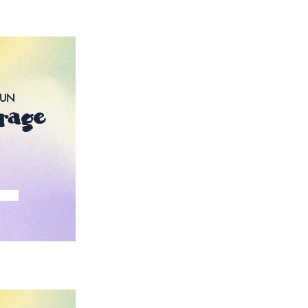
 UN
brage