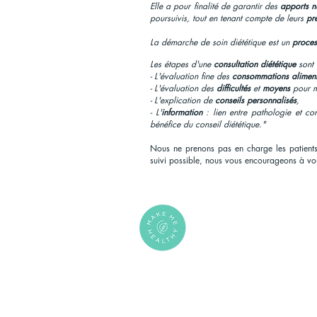
Elle a pour finalité de garantir des
apports nu
poursuivis, tout en tenant compte de leurs
pr
La démarche de soin diététique est un
proces
Les étapes d'une
consultation diététique
sont 
- L'évaluation fine des
consommations aliment
- L'évaluation des
difficultés
et
moyens
pour m
- L'explication de
conseils personnalisés
,
- L'
information
: lien entre pathologie et co
bénéfice du conseil diététique."
Nous ne prenons pas en charge les patients 
suivi possible, nous vous encourageons à vo
PLUS D'INFORMATIONS
Offrir un rééquilibrage alime
Ateliers en entreprise
S'inscrire à la newsletter
Accéder au forum patient