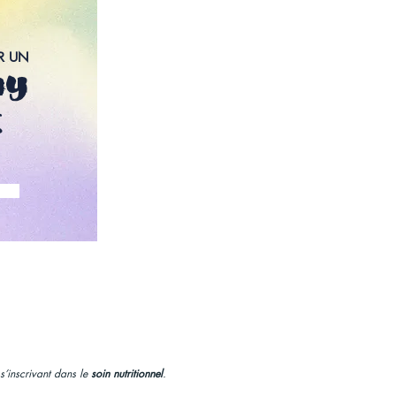
R UN
hy
t
s’inscrivant dans le
soin nutritionnel
.