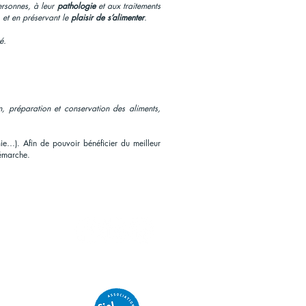
ersonnes, à leur
pathologie
et aux traitements
, et en préservant le
plaisir de s’alimenter
.
é.
, préparation et conservation des aliments,
e…). Afin de pouvoir bénéficier du meilleur
émarche.
ALES
RÉSEAUX SOCIAUX
s légales
aélys Izzo
Make Me Healthy fait partie de
l'Association Siel Bleu