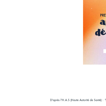
PR
a
dé
D'après l'H.A.S (Haute Autorité de Santé) :
"