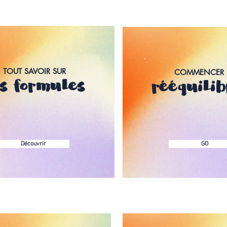
TOUT SAVOIR SUR
COMMENCER
es formules
rééquili
Découvrir
GO