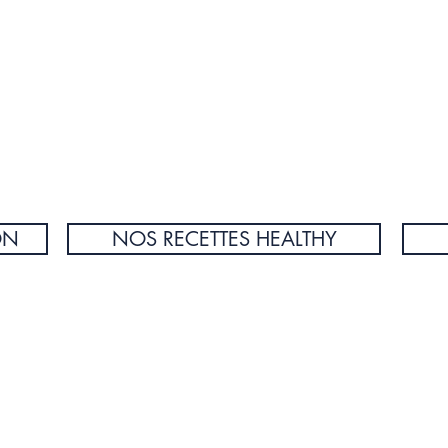
ON
NOS RECETTES HEALTHY
CONTENU
MENTIONS LÉG
ntaire
Nos articles et conseils nutrition
CGU et mention
Nos calendriers de saison : fruits et légumes
CGV
Nos calendriers de saison des fromages
Crédit photo : M