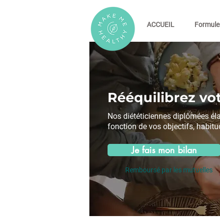
ACCUEIL
Formule
Rééquilibrez vot
Nos diététiciennes diplômées él
fonction de vos objectifs, habitu
Je fais mon bilan
Remboursé par les mutuelles