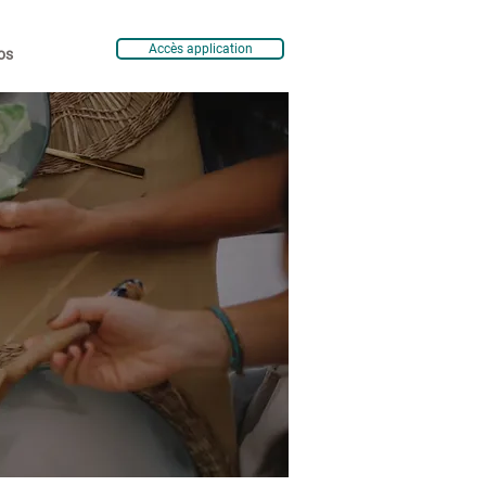
Accès application
os