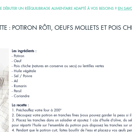
DE DÉBUTER UN RÉÉQUILIBRAGE ALIMENTAIRE ADAPTÉ À VOS BESOINS ?
EN SAVO
TTE : POTIRON RÔTI, OEUFS MOLLETS ET POIS CH
Les ingrédients :
- Potiron
- Oeuf
- Pois chiche (natures en conserve ou secs) ou lentilles vertes
- Huile végétale
- Sel / Poivre
- Ail
- Romarin
- Persil
- Coriandre
La recette :
1. Préchauffez votre four à 200°⠀
2. Découpez votre potiron en tranches fines (vous pouvez garder la peau si il
3. Placez les tranches dans un saladier et ajoutez 1 càs d'huile d'olive, du se
pour répartir l'huile sur l'ensemble du potiron puis disposez les tranches sur 
4. Pendant que le potiron cuit, faites bouillir de l'eau et placez-y vos œufs p