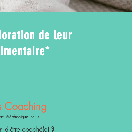
oration de leur
limentaire*
s Coaching
 téléphonique inclus
n d'être coaché(e) ?