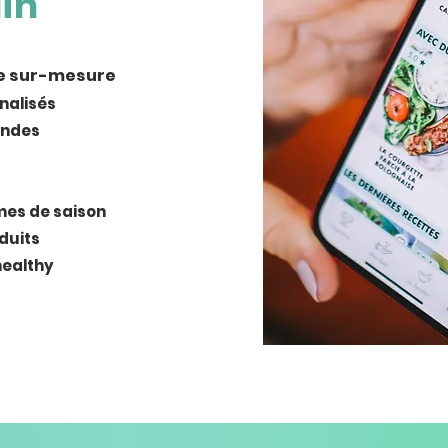
in
e sur-mesure
nalisés
andes
umes de saison
duits
healthy