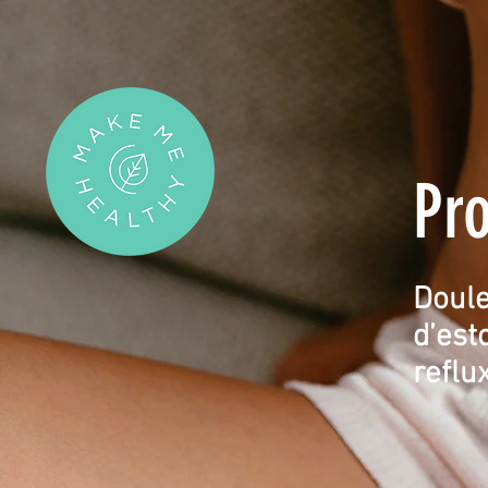
Pr
Doule
d’est
reflux 