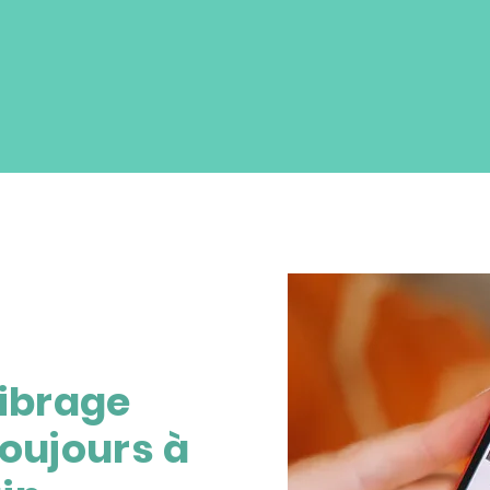
librage
toujours à