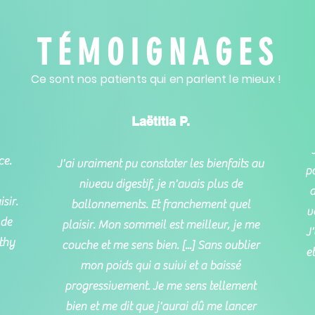
TÉMOIGNAGES
Ce sont nos patients qui en parlent le mieux !
Laëtitia
P.
ce.
J'ai vraiment pu constater les bienfaits au
po
niveau digestif, je n'avais plus de
a
sir.
ballonnements. Et franchement quel
v
 de
plaisir. Mon sommeil est meilleur, je me
J
thy
couche et me sens bien. [...] Sans oublier
e
mon poids qui a suivi et a baissé
progressivement. Je me sens tellement
bien et me dit que j'aurai dû me lancer