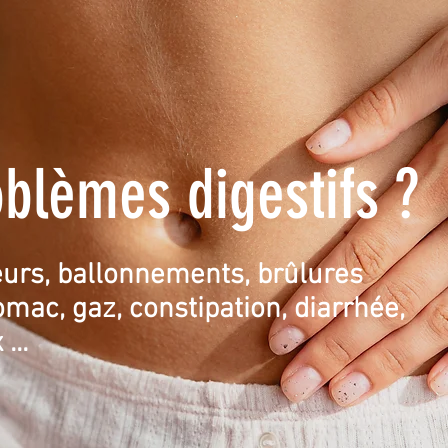
oblèmes digestifs ?
urs, ballonnements, brûlures
omac, gaz, constipation, diarrhée,
...