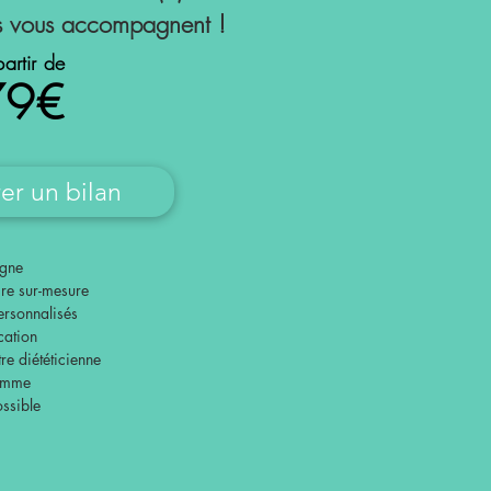
es vous accompagnent !
partir de
79€
er un bilan
igne
re sur-mesure
personnalisés
cation
re diététicienne
ramme
ssible