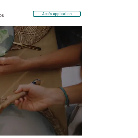
Accès application
os