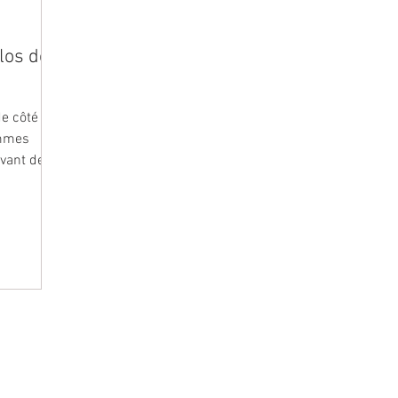
los de
de côté
ommes
avant de
CONTENU
MENTIONS LÉG
ntaire
Nos articles et conseils nutrition
CGU et mention
Nos calendriers de saison : fruits et légumes
CGV