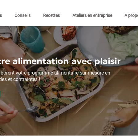
s
Conseils
Recettes
Ateliers en entreprise
A prop
re alimentation avec plaisir
aborent votre programme alimentaire sur-mesure en
des et contraintes !