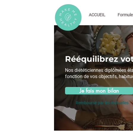
ACCUEIL
Formule
Rééquilibrez vot
Nos diététiciennes diplômées él
fonction de vos objectifs, habitu
Je fais mon bilan
Remboursé par les mutuelles