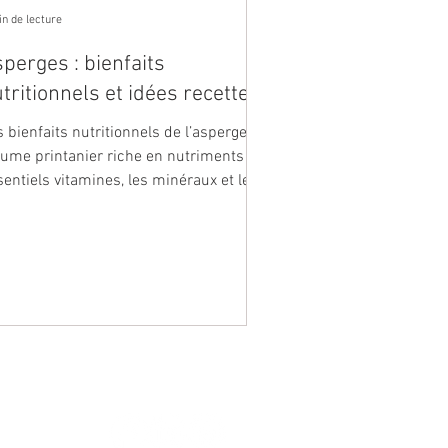
in de lecture
perges : bienfaits
tritionnels et idées recettes
 bienfaits nutritionnels de l’asperge,
gume printanier riche en nutriments
sentiels vitamines, les minéraux et les
tioxydants.
ALES
RÉSEAUX SOCIAUX
s légales