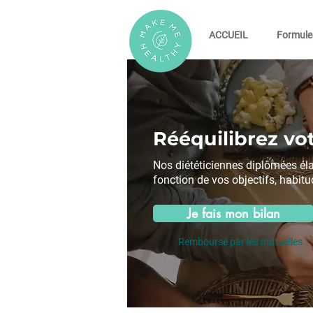
ACCUEIL
Formule
Rééquilibrez vot
Nos diététiciennes diplômées él
fonction de vos objectifs, habitu
Je fais mon bilan
Remboursé par les mutuelles