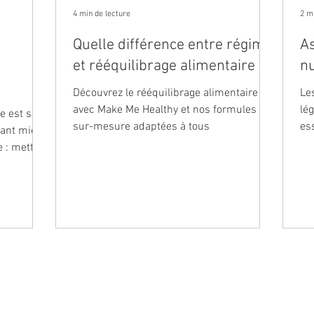
4 min de lecture
2 m
Quelle différence entre régime
As
et rééquilibrage alimentaire ?
nu
Découvrez le rééquilibrage alimentaire
Les
avec Make Me Healthy et nos formules
lé
e est sur
sur-mesure adaptées à tous
es
 tant mieux
an
e : mettre
CONTENU
MENTIONS LÉG
ntaire
Nos articles et conseils nutrition
CGU et mention
Nos calendriers de saison : fruits et légumes
CGV