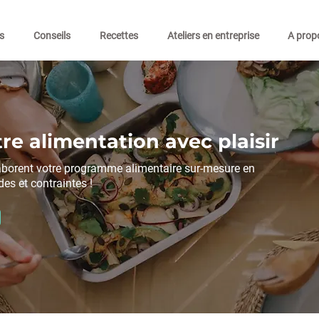
s
Conseils
Recettes
Ateliers en entreprise
A prop
re alimentation avec plaisir
aborent votre programme alimentaire sur-mesure en
des et contraintes !