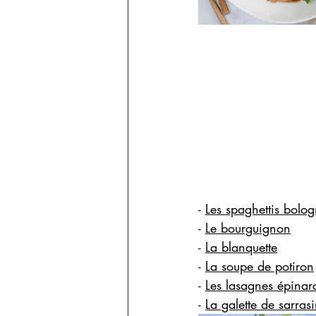
- 
Les spaghettis bolog
- 
Le bourguignon
- 
La blanquette
- 
La soupe de potiron
- 
Les lasagnes épinard
- 
La galette de sarra