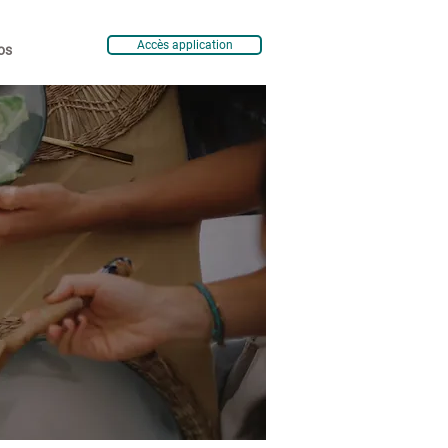
Accès application
os