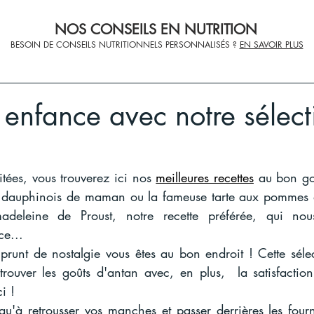
NOS CONSEILS EN NUTRITION
BESOIN DE CONSEILS NUTRITIONNELS PERSONNALISÉS ?
EN SAVOIR PLUS
 enfance avec notre sélect
itées, vous trouverez ici nos 
meilleures recettes
 au bon goû
in dauphinois de maman ou la fameuse tarte aux pommes 
deleine de Proust, notre recette préférée, qui nous
ce...
prunt de nostalgie vous êtes au bon endroit ! Cette sélec
rouver les goûts d'antan avec, en plus,  la satisfaction 
i ! 
 qu'à retrousser vos manches et passer derrières les four