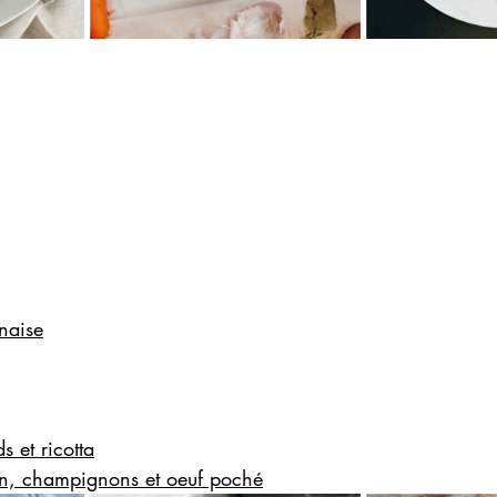
naise
s et ricotta
sin, champignons et oeuf poché